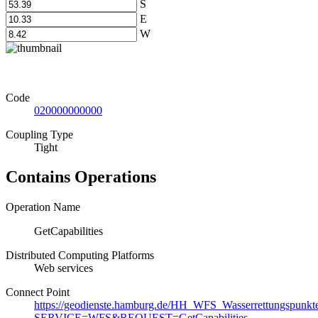
S
E
W
Code
020000000000
Coupling Type
Tight
Contains Operations
Operation Name
GetCapabilities
Distributed Computing Platforms
Web services
Connect Point
https://geodienste.hamburg.de/HH_WFS_Wasserrettungspunkt
SERVICE=WFS&REQUEST=GetCapabilities