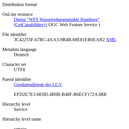
Distribution format
OnLine resource
Dienst "WFS Wasserrettungspunkte Hamburg"
(GetCapabilities)
(
OGC Web Feature Service
)
File identifier
3C42255F-67BC-4AA3-9B4B-68E81EB6EAB2
XML
Metadata language
Deutsch
Character set
UTF8
Parent identifier
Geodatendienste des LGV
EFD2E7E3-0E0D-4B0B-B48F-B6ECF172A3BB
Hierarchy level
Service
Hierarchy level name
service