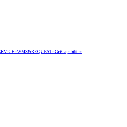
n?SERVICE=WMS&REQUEST=GetCapabilities