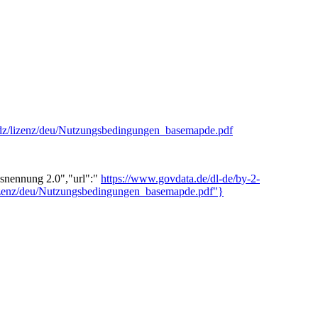
gdz/lizenz/deu/Nutzungsbedingungen_basemapde.pdf
snennung 2.0","url":"
https://www.govdata.de/dl-de/by-2-
/lizenz/deu/Nutzungsbedingungen_basemapde.pdf"}