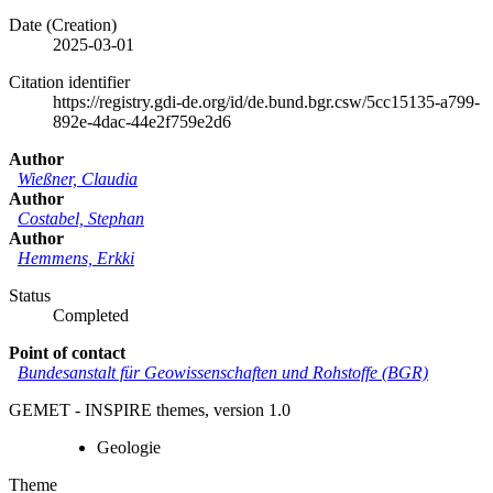
Date (Creation)
2025-03-01
Citation identifier
https://registry.gdi-de.org/id/de.bund.bgr.csw/5cc15135-a799-
892e-4dac-44e2f759e2d6
Author
Wießner, Claudia
Author
Costabel, Stephan
Author
Hemmens, Erkki
Status
Completed
Point of contact
Bundesanstalt für Geowissenschaften und Rohstoffe (BGR)
GEMET - INSPIRE themes, version 1.0
Geologie
Theme