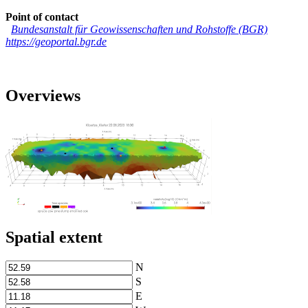
Point of contact
Bundesanstalt für Geowissenschaften und Rohstoffe (BGR)
https://geoportal.bgr.de
Overviews
Spatial extent
N
S
E