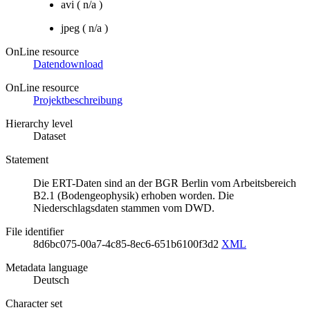
avi
(
n/a
)
jpeg
(
n/a
)
OnLine resource
Datendownload
OnLine resource
Projektbeschreibung
Hierarchy level
Dataset
Statement
Die ERT-Daten sind an der BGR Berlin vom Arbeitsbereich
B2.1 (Bodengeophysik) erhoben worden. Die
Niederschlagsdaten stammen vom DWD.
File identifier
8d6bc075-00a7-4c85-8ec6-651b6100f3d2
XML
Metadata language
Deutsch
Character set