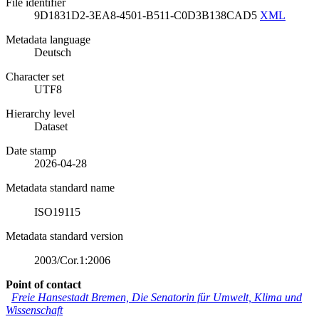
File identifier
9D1831D2-3EA8-4501-B511-C0D3B138CAD5
XML
Metadata language
Deutsch
Character set
UTF8
Hierarchy level
Dataset
Date stamp
2026-04-28
Metadata standard name
ISO19115
Metadata standard version
2003/Cor.1:2006
Point of contact
Freie Hansestadt Bremen, Die Senatorin für Umwelt, Klima und
Wissenschaft