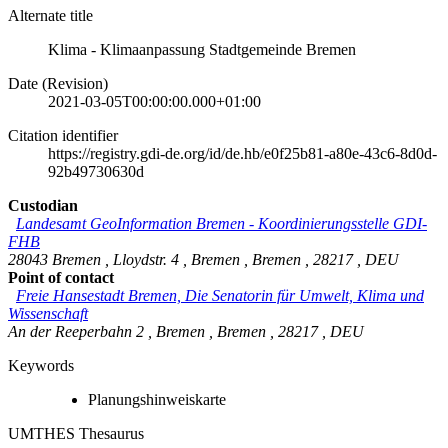
Alternate title
Klima - Klimaanpassung Stadtgemeinde Bremen
Date (Revision)
2021-03-05T00:00:00.000+01:00
Citation identifier
https://registry.gdi-de.org/id/de.hb/e0f25b81-a80e-43c6-8d0d-
92b49730630d
Custodian
Landesamt GeoInformation Bremen
-
Koordinierungsstelle GDI-
FHB
28043 Bremen
,
Lloydstr. 4
,
Bremen
,
Bremen
,
28217
,
DEU
Point of contact
Freie Hansestadt Bremen, Die Senatorin für Umwelt, Klima und
Wissenschaft
An der Reeperbahn 2
,
Bremen
,
Bremen
,
28217
,
DEU
Keywords
Planungshinweiskarte
UMTHES Thesaurus