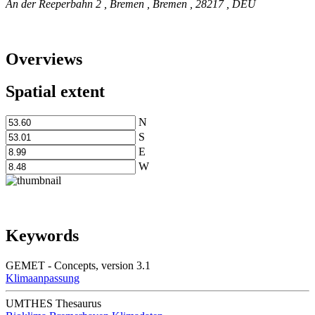
An der Reeperbahn 2
,
Bremen
,
Bremen
,
28217
,
DEU
Overviews
Spatial extent
N
S
E
W
Keywords
GEMET - Concepts, version 3.1
Klimaanpassung
UMTHES Thesaurus