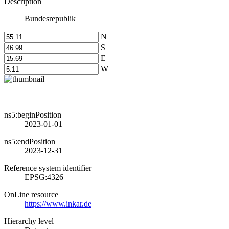
Description
Bundesrepublik
N
S
E
W
ns5:beginPosition
2023-01-01
ns5:endPosition
2023-12-31
Reference system identifier
EPSG:4326
OnLine resource
https://www.inkar.de
Hierarchy level