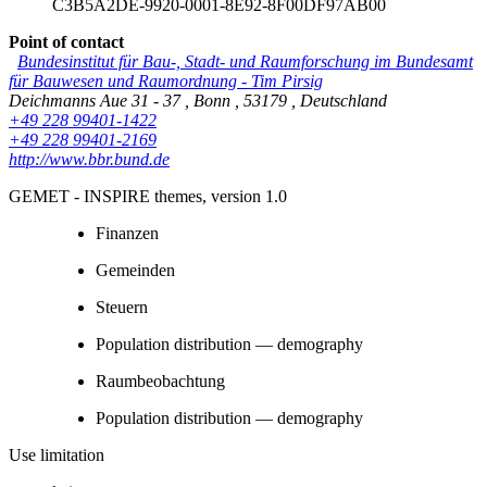
C3B5A2DE-9920-0001-8E92-8F00DF97AB00
Point of contact
Bundesinstitut für Bau-, Stadt- und Raumforschung im Bundesamt
für Bauwesen und Raumordnung
-
Tim Pirsig
Deichmanns Aue 31 - 37
,
Bonn
,
53179
,
Deutschland
+49 228 99401-1422
+49 228 99401-2169
http://www.bbr.bund.de
GEMET - INSPIRE themes, version 1.0
Finanzen
Gemeinden
Steuern
Population distribution — demography
Raumbeobachtung
Population distribution — demography
Use limitation