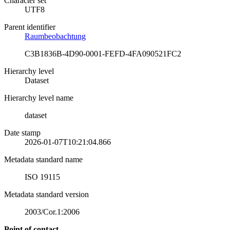
Character set
UTF8
Parent identifier
Raumbeobachtung
C3B1836B-4D90-0001-FEFD-4FA090521FC2
Hierarchy level
Dataset
Hierarchy level name
dataset
Date stamp
2026-01-07T10:21:04.866
Metadata standard name
ISO 19115
Metadata standard version
2003/Cor.1:2006
Point of contact