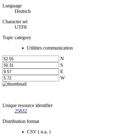
Language
Deutsch
Character set
UTF8
Topic category
Utilities communication
N
S
E
W
Unique resource identifier
25832
Distribution format
CSV
(
n.a.
)