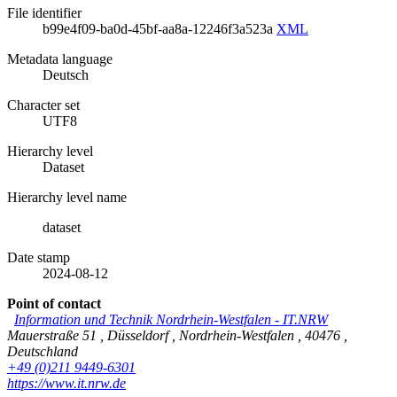
File identifier
b99e4f09-ba0d-45bf-aa8a-12246f3a523a
XML
Metadata language
Deutsch
Character set
UTF8
Hierarchy level
Dataset
Hierarchy level name
dataset
Date stamp
2024-08-12
Point of contact
Information und Technik Nordrhein-Westfalen
-
IT.NRW
Mauerstraße 51
,
Düsseldorf
,
Nordrhein-Westfalen
,
40476
,
Deutschland
+49 (0)211 9449-6301
https://www.it.nrw.de