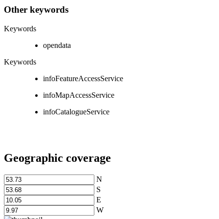
Other keywords
Keywords
opendata
Keywords
infoFeatureAccessService
infoMapAccessService
infoCatalogueService
Geographic coverage
N
S
E
W