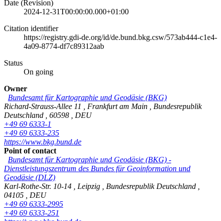
Date (Revision)
2024-12-31T00:00:00.000+01:00
Citation identifier
https://registry.gdi-de.org/id/de.bund.bkg.csw/573ab444-c1e4-
4a09-8774-df7c89312aab
Status
On going
Owner
Bundesamt für Kartographie und Geodäsie (BKG)
Richard-Strauss-Allee 11
,
Frankfurt am Main
,
Bundesrepublik
Deutschland
,
60598
,
DEU
+49 69 6333-1
+49 69 6333-235
https://www.bkg.bund.de
Point of contact
Bundesamt für Kartographie und Geodäsie (BKG)
-
Dienstleistungszentrum des Bundes für Geoinformation und
Geodäsie (DLZ)
Karl-Rothe-Str. 10-14
,
Leipzig
,
Bundesrepublik Deutschland
,
04105
,
DEU
+49 69 6333-2995
+49 69 6333-251