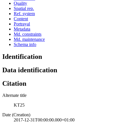
Quality
Spatial rep.
Ref. system
Content
Portrayal
Metadata
Md. constraints
Md. maintenance
Schema info
Identification
Data identification
Citation
Alternate title
KT25
Date (Creation)
2017-12-31T00:00:00.000+01:00