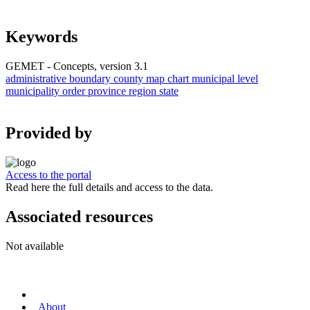
Keywords
GEMET - Concepts, version 3.1
administrative boundary
county
map chart
municipal level
municipality
order
province
region
state
Provided by
Access to the portal
Read here the full details and access to the data.
Associated resources
Not available
About