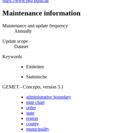
https://www.bkg.bund.de
Maintenance information
Maintenance and update frequency
Annually
Update scope
Dataset
Keywords
Einheiten
Statistische
GEMET - Concepts, version 3.1
administrative boundary
map chart
order
state
region
county
municipality