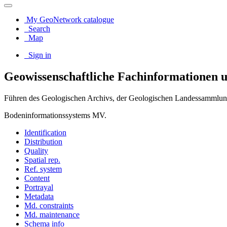
My GeoNetwork catalogue
Search
Map
Sign in
Geowissenschaftliche Fachinformation
Führen des Geologischen Archivs, der Geologischen Landessammlun
Bodeninformationssystems MV.
Identification
Distribution
Quality
Spatial rep.
Ref. system
Content
Portrayal
Metadata
Md. constraints
Md. maintenance
Schema info