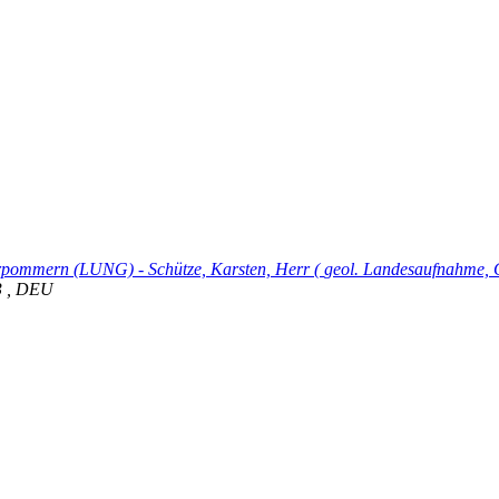
Vorpommern (LUNG)
-
Schütze, Karsten, Herr
(
geol. Landesaufnahme, 
3
,
DEU