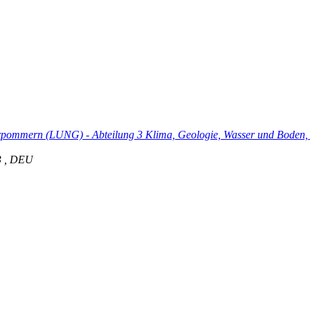
Vorpommern (LUNG)
-
Abteilung 3 Klima, Geologie, Wasser und Boden, 
3
,
DEU