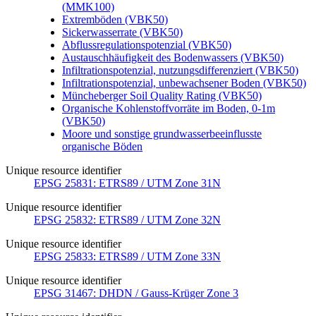
(MMK100)
Extremböden (VBK50)
Sickerwasserrate (VBK50)
Abflussregulationspotenzial (VBK50)
Austauschhäufigkeit des Bodenwassers (VBK50)
Infiltrationspotenzial, nutzungsdifferenziert (VBK50)
Infiltrationspotenzial, unbewachsener Boden (VBK50)
Müncheberger Soil Quality Rating (VBK50)
Organische Kohlenstoffvorräte im Boden, 0-1m
(VBK50)
Moore und sonstige grundwasserbeeinflusste
organische Böden
Unique resource identifier
EPSG 25831: ETRS89 / UTM Zone 31N
Unique resource identifier
EPSG 25832: ETRS89 / UTM Zone 32N
Unique resource identifier
EPSG 25833: ETRS89 / UTM Zone 33N
Unique resource identifier
EPSG 31467: DHDN / Gauss-Krüger Zone 3