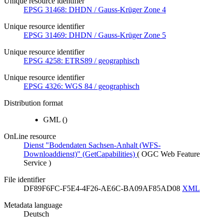
Unique resource identifier
EPSG 31468: DHDN / Gauss-Krüger Zone 4
Unique resource identifier
EPSG 31469: DHDN / Gauss-Krüger Zone 5
Unique resource identifier
EPSG 4258: ETRS89 / geographisch
Unique resource identifier
EPSG 4326: WGS 84 / geographisch
Distribution format
GML
()
OnLine resource
Dienst "Bodendaten Sachsen-Anhalt (WFS-
Downloaddienst)" (GetCapabilities)
(
OGC Web Feature
Service
)
File identifier
DF89F6FC-F5E4-4F26-AE6C-BA09AF85AD08
XML
Metadata language
Deutsch