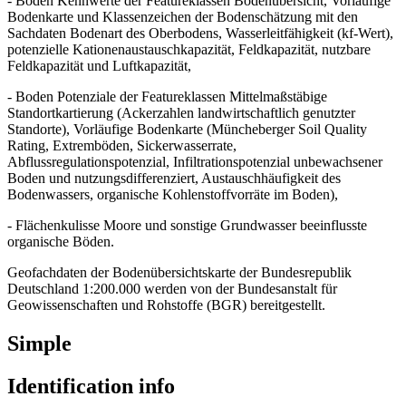
- Boden Kennwerte der Featureklassen Bodenübersicht, Vorläufige
Bodenkarte und Klassenzeichen der Bodenschätzung mit den
Sachdaten Bodenart des Oberbodens, Wasserleitfähigkeit (kf-Wert),
potenzielle Kationenaustauschkapazität, Feldkapazität, nutzbare
Feldkapazität und Luftkapazität,
- Boden Potenziale der Featureklassen Mittelmaßstäbige
Standortkartierung (Ackerzahlen landwirtschaftlich genutzter
Standorte), Vorläufige Bodenkarte (Müncheberger Soil Quality
Rating, Extremböden, Sickerwasserrate,
Abflussregulationspotenzial, Infiltrationspotenzial unbewachsener
Boden und nutzungsdifferenziert, Austauschhäufigkeit des
Bodenwassers, organische Kohlenstoffvorräte im Boden),
- Flächenkulisse Moore und sonstige Grundwasser beeinflusste
organische Böden.
Geofachdaten der Bodenübersichtskarte der Bundesrepublik
Deutschland 1:200.000 werden von der Bundesanstalt für
Geowissenschaften und Rohstoffe (BGR) bereitgestellt.
Simple
Identification info