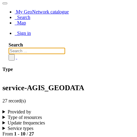
My GeoNetwork catalogue
Search
Map
Sign in
Search
Type
service-AGIS_GEODATA
27 record(s)
Provided by
Type of resources
Update frequencies
Service types
From
1
-
10
/
27