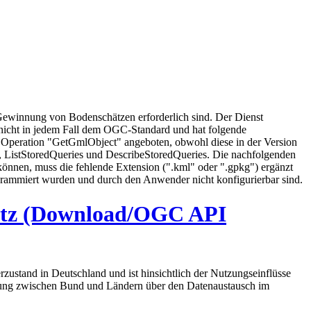
Gewinnung von Bodenschätzen erforderlich sind. Der Dienst
 nicht in jedem Fall dem OGC-Standard und hat folgende
e Operation "GetGmlObject" angeboten, obwohl diese in der Version
e), ListStoredQueries und DescribeStoredQueries. Die nachfolgenden
nen, muss die fehlende Extension (".kml" oder ".gpkg") ergänzt
grammiert wurden und durch den Anwender nicht konfigurierbar sind.
etz (Download/OGC API
ustand in Deutschland und ist hinsichtlich der Nutzungseinflüsse
arung zwischen Bund und Ländern über den Datenaustausch im