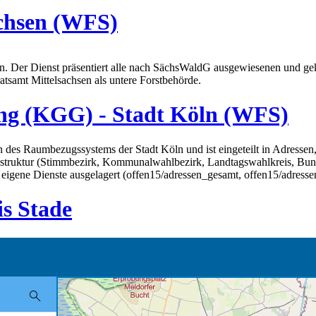
achsen (WFS)
. Der Dienst präsentiert alle nach SächsWaldG ausgewiesenen und ge
tsamt Mittelsachsen als untere Forstbehörde.
ng (KGG) - Stadt Köln (WFS)
s Raumbezugssystems der Stadt Köln und ist eingeteilt in Adressen, S
, Wahlstruktur (Stimmbezirk, Kommunalwahlbezirk, Landtagswahlkreis, Bu
igene Dienste ausgelagert (offen15/adressen_gesamt, offen15/adressen_
s Stade