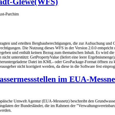
tadt-Glewe(WFS)
ust-Parchim
tragten und erteilten Bergbauberechtigungen, die zur Aufsuchung und 
echtigungen. Die Nutzung dieses WFS in der Version 2.0.0 entspricht
egeben und enthält keinen Bezug zum thematischen Inhalt. Es wird di
n nicht unterstützt: GetPropertyValue (liefert eine leere Ergebnismeng
eruntergeladene Datei im KML- oder GeoPackage-Format öffnen zu kön
sgeber nicht korrigiert werden, da diese in die Software fest einpro
ssermessstellen im EUA-Messn
ropäische Umwelt Agentur (EUA-Messnetz) beschreibt den Grundwasserz
toringdaten der Bundesländer, die im Rahmen der "Verwaltungsvereinb
werden.